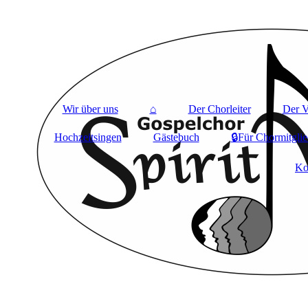
Wir über uns
⌂
Der Chorleiter
Der V
Hochzeitsingen
Gästebuch
🔒Für Chormitglie
Ko