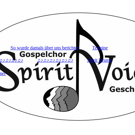
So wurde damals über uns berichtet
Termine
♫♪♫♪♫♪♫♪
♫♪♫♪♫♪♫♪♫♪♫♪
Spirit Drums
mer