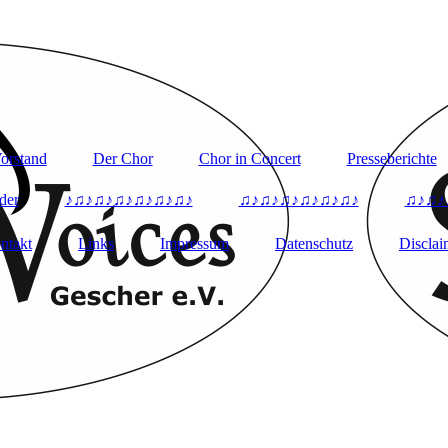
orstand
Der Chor
Chor in Concert
Presseberichte
der
♪♫♪♫♪♫♪♫♪♫♪♫♪
♫♪♫♪♫♪♫♪♫♪♫♪
♫♪♫♪
ntakt
Links
Impressum
Datenschutz
Disclai